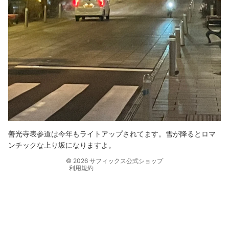
返金ポリシー
プライバシーポリシー
利用規約
配送ポリシー
善光寺表参道は今年もライトアップされてます。雪が降るとロマ
連絡先情報
ンチックな上り坂になりますよ。
特定商取引法に基づく表記
© 2026
サフィックス公式ショップ
利用規約