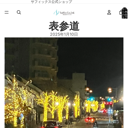
サフィックス公式ショップ
カー
ト内
の合
計ア
イテ
表参道
ム
数:
0
2025年1月10日