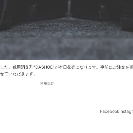
返金ポリシー
プライバシーポリシー
利用規約
配送ポリシー
連絡先情報
した。靴用消臭剤"DASHOE"が本日発売になります。事前にご注文を
せていただきます。
特定商取引法に基づく表記
利用規約
Facebook
Instag