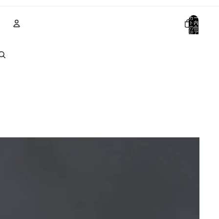
カー
ト内
の合
計ア
イテ
ム
数:
アカウント
0
その他のログインオプション
注文
プロフィール